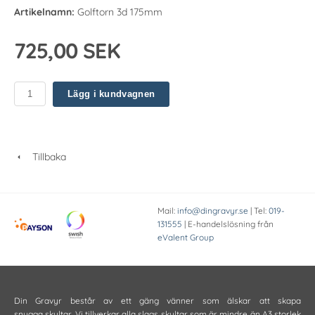
Artikelnamn:
Golftorn 3d 175mm
725,00 SEK
Lägg i kundvagnen
Tillbaka
Mail:
info@dingravyr.se
| Tel:
019-
131555
| E-handelslösning från
eValent Group
Din Gravyr består av ett gäng vänner som älskar att skapa
snygga skyltar. Vi tillverkar alla slags skyltar som är mindre än A3 storlek