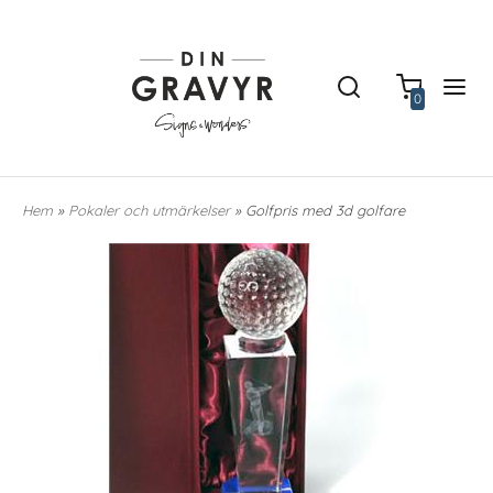
0
Hem
»
Pokaler och utmärkelser
» Golfpris med 3d golfare