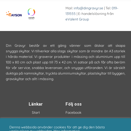
Mail:
info@dingravyr.se
| Tel:
019-
131555
| E-handelslösning från
eValent Group
Din Gravyr består av ett gäng vänner som älskar att skapa
snygga skyltar. Vi tillverkar alla slags skyltar som är mindre än A3 storlek
i hårda material. Vi graverar produkter i mässing och aluminium upp till
100 x 80 cm och plast upp till 73 x 42 cm. Vi satsar på och får ofta beröm
för vår service, snabba leveranser, och snygga utföranden. Vi är särskilt
duktiga på namnskyltar, tryckta aluminiumskyltar, plastskyltar till byggen,
gravskyltar och allt i mässing.
Länkar
Följ oss
Start
Facebook
Om oss
Instagram
Köpvillkor
Pinterest
Denna webbsida använder cookies för att ge dig den bästa
upplevelsen av webbsidan.
Mer information