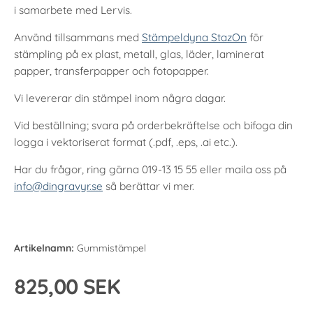
i samarbete med Lervis.
Använd tillsammans med
Stämpeldyna StazOn
för
stämpling på ex plast, metall, glas, läder, laminerat
papper, transferpapper och fotopapper.
Vi levererar din stämpel inom några dagar.
Vid beställning; svara på orderbekräftelse och bifoga din
logga i vektoriserat format (.pdf, .eps, .ai etc.).
Har du frågor, ring gärna 019-13 15 55 eller maila oss på
info@dingravyr.se
så berättar vi mer.
Artikelnamn:
Gummistämpel
825,00 SEK