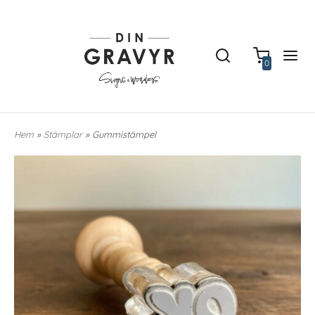
0
Hem
»
Stämplar
» Gummistämpel