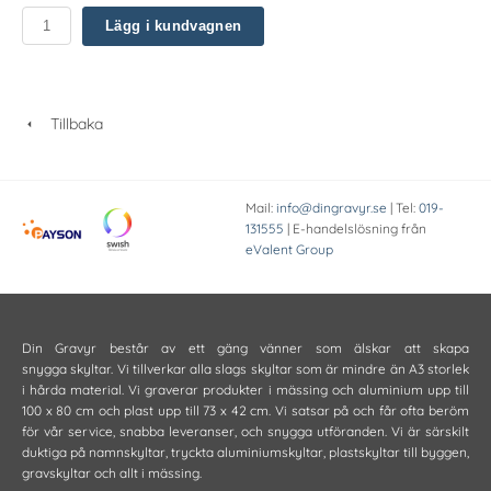
Lägg i kundvagnen
Tillbaka
Mail:
info@dingravyr.se
| Tel:
019-
131555
| E-handelslösning från
eValent Group
Din Gravyr består av ett gäng vänner som älskar att skapa
snygga skyltar. Vi tillverkar alla slags skyltar som är mindre än A3 storlek
i hårda material. Vi graverar produkter i mässing och aluminium upp till
100 x 80 cm och plast upp till 73 x 42 cm. Vi satsar på och får ofta beröm
för vår service, snabba leveranser, och snygga utföranden. Vi är särskilt
duktiga på namnskyltar, tryckta aluminiumskyltar, plastskyltar till byggen,
gravskyltar och allt i mässing.