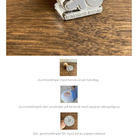
Gummistämpel med handsvarvat handtag.
Gummistämpeln kan användas på keramik med separat stämpeldyna.
Stor gummistämpel för tryck på ex papperskassar