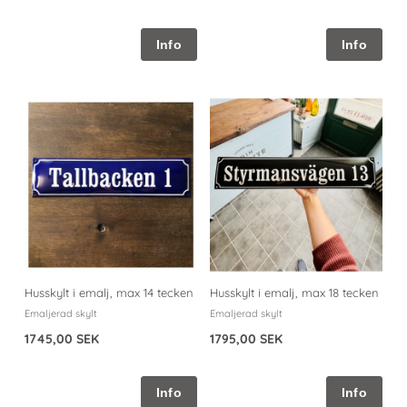
Husskylt i emalj, max 14 tecken
Husskylt i emalj, max 18 tecken
Emaljerad skylt
Emaljerad skylt
1745,00 SEK
1795,00 SEK