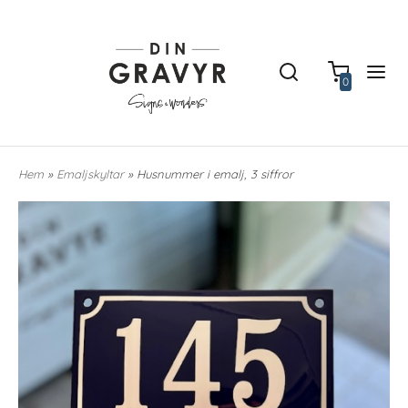
0
Hem
»
Emaljskyltar
» Husnummer i emalj, 3 siffror