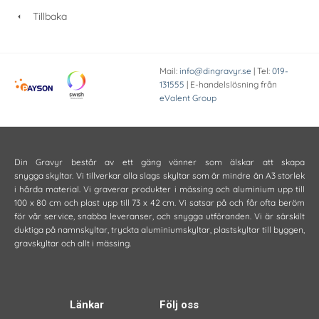
Tillbaka
Mail:
info@dingravyr.se
| Tel:
019-
131555
| E-handelslösning från
eValent Group
Din Gravyr består av ett gäng vänner som älskar att skapa
snygga skyltar. Vi tillverkar alla slags skyltar som är mindre än A3 storlek
i hårda material. Vi graverar produkter i mässing och aluminium upp till
100 x 80 cm och plast upp till 73 x 42 cm. Vi satsar på och får ofta beröm
för vår service, snabba leveranser, och snygga utföranden. Vi är särskilt
duktiga på namnskyltar, tryckta aluminiumskyltar, plastskyltar till byggen,
gravskyltar och allt i mässing.
Länkar
Följ oss