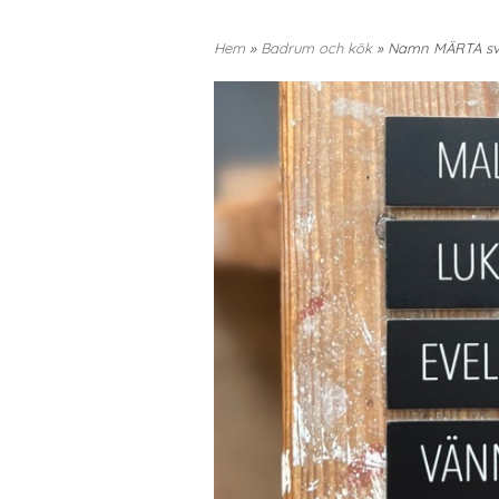
Hem
»
Badrum och kök
» Namn MÄRTA svar