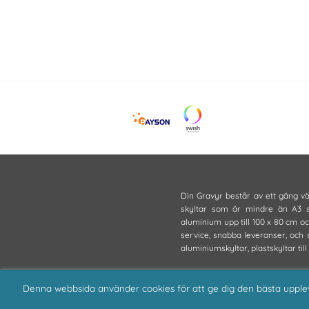
Din Gravyr består av ett gäng vän
skyltar som är mindre än A3 st
aluminium upp till 100 x 80 cm och
service, snabba leveranser, och 
aluminiumskyltar, plastskyltar till
Denna webbsida använder cookies för att ge dig den bästa upple