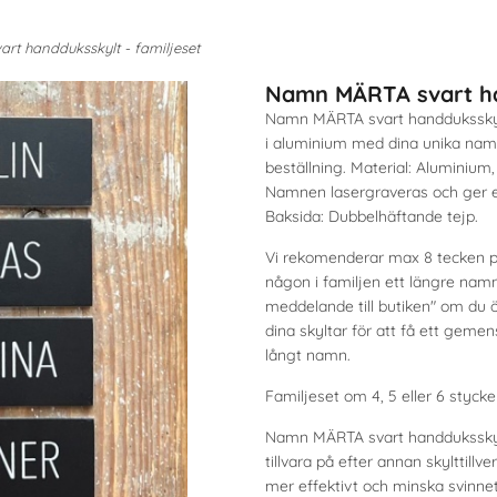
t handduksskylt - familjeset
Namn MÄRTA svart han
Namn MÄRTA svart handduksskylt
i aluminium med dina unika namn 
beställning. Material: Aluminium
Namnen lasergraveras och ger en
Baksida: Dubbelhäftande tejp.
Vi rekomenderar max 8 tecken per
någon i familjen ett längre namn?
meddelande till butiken" om du ö
dina skyltar för att få ett gem
långt namn.
Familjeset om 4, 5 eller 6 styck
Namn MÄRTA svart handduksskylt 
tillvara på efter annan skylttillv
mer effektivt och minska svinnet