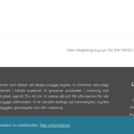
Mail:
info@dingravyr.se
| Tel:
019-131555
|
L
ner som älskar att skapa snygga skyltar. Vi tillverkar alla slags
orlek i hårda material. Vi graverar produkter i mässing och
 plast upp till 73 x 42 cm. Vi satsar på och får ofta beröm för vår
snygga utföranden. Vi är särskilt duktiga på namnskyltar, tryckta
Kö
 byggen, gravskyltar och allt i mässing.
Ku
Vanl
velsen av webbsidan.
Mer information