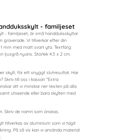
dduksskylt - familjeset
 - familjeset, är små handduksskyltar
graverade. Vi tillverkar efter din
, 1 mm med matt svart yta. Textfärg:
 ljusgrå nyans. Storlek 4,5 x 2 cm.
 skylt, för ett snyggt slutresultat. Har
 Skriv till oss i kassan "Extra
nskar att vi minskar ner texten på alla
ensamt utseende eller bara skylten med
en. Skriv de namn som önskas.
tillverkas av aluminium som vi tagit
erkning. På så vis kan vi använda material
.