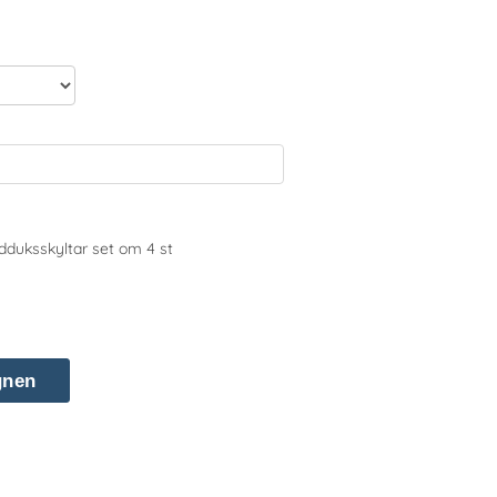
uksskyltar set om 4 st
gnen