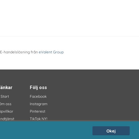
 E-handelslösning från
eValent Group
änkar
Följ oss
Start
Facebook
Om oss
Instagram
pvillkor
Pinterest
ndtjänst
TikTok NY!
iga frågor
Okej